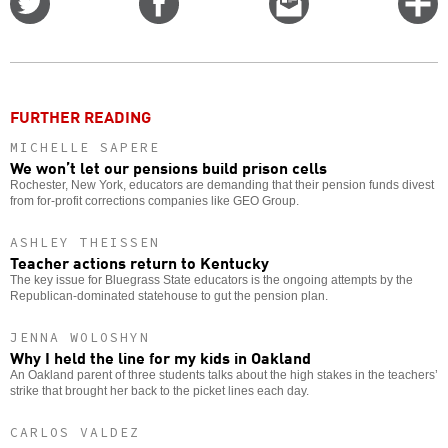
on
on
this
f
Twitter
Facebook
story
o
FURTHER READING
MICHELLE SAPERE
We won’t let our pensions build prison cells
Rochester, New York, educators are demanding that their pension funds divest
from for-profit corrections companies like GEO Group.
ASHLEY THEISSEN
Teacher actions return to Kentucky
The key issue for Bluegrass State educators is the ongoing attempts by the
Republican-dominated statehouse to gut the pension plan.
JENNA WOLOSHYN
Why I held the line for my kids in Oakland
An Oakland parent of three students talks about the high stakes in the teachers’
strike that brought her back to the picket lines each day.
CARLOS VALDEZ