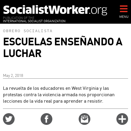
Skip
to
main
MENU
PUBLICATION OF THE
INTERNATIONAL SOCIALIST ORGANIZATION
content
OBRERO SOCIALISTA
ESCUELAS ENSEÑANDO A
LUCHAR
May 2, 2018
La revuelta de los educadores en West Virginia y las
protestas contra la violencia armada nos proporcionan
lecciones de la vida real para aprender a resistir.
Share
Share
Email
C
on
on
this
f
Twitter
Facebook
story