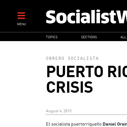
Skip
to
main
MENU
content
MAIN
TOPICS
SECTIONS
ALL
NAVIGATION
OBRERO SOCIALISTA
PUERTO RI
CRISIS
August 4, 2015
El socialista puertorriqueño
Daniel Orsin