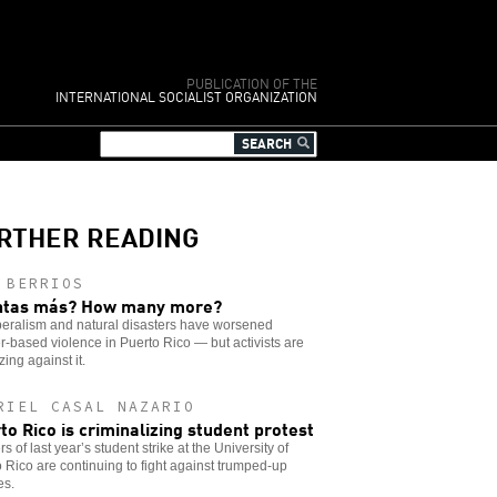
PUBLICATION OF THE
INTERNATIONAL SOCIALIST ORGANIZATION
RTHER READING
 BERRIOS
ntas más? How many more?
beralism and natural disasters have worsened
-based violence in Puerto Rico — but activists are
zing against it.
RIEL CASAL NAZARIO
to Rico is criminalizing student protest
s of last year’s student strike at the University of
 Rico are continuing to fight against trumped-up
es.