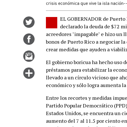
crisis económica que vive la isla nación-
EL GOBERNADOR de Puerto Ric
Share
declarado la deuda de $72 mi
on
acreedores "impagable" e hizo un l
Twitter
Share
bonos de Puerto Rico a negociar la 
on
crear medidas que ayuden a viabiliz
Facebook
Email
this
El gobierno boricua ha hecho uso de
story
préstamos para estabilizar la econo
Click
llevado a un círculo vicioso que ah
for
económico y sólo logra aumenta la
more
options
Entre los recortes y medidas impues
Partido Popular Democrático (PPD)
Estados Unidos, se encuentra un ci
aumento del 7 al 11.5 por ciento en