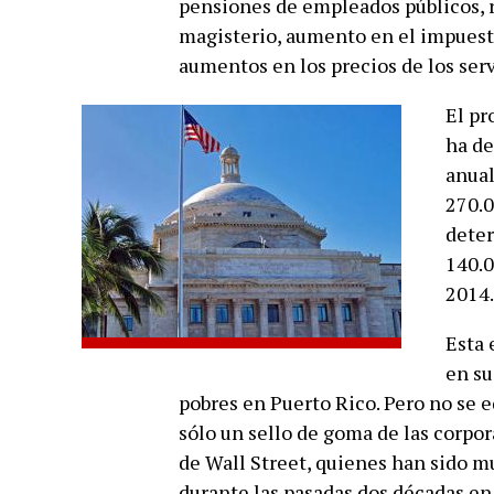
pensiones de empleados públicos, r
magisterio, aumento en el impuesto 
aumentos en los precios de los serv
El pr
ha de
anual
270.0
deter
140.0
2014.
Esta 
en su
pobres en Puerto Rico. Pero no se e
sólo un sello de goma de las corpor
de Wall Street, quienes han sido mu
durante las pasadas dos décadas e