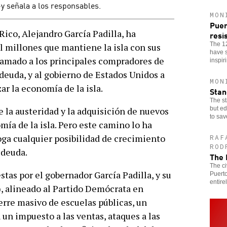
-y señala a los responsables.
MON
Puer
o, Alejandro García Padilla, ha
resi
The 1
l millones que mantiene la isla con sus
have s
lamado a los principales compradores de
inspir
deuda, y al gobierno de Estados Unidos a
MON
ar la economía de la isla.
Stan
The st
but ed
 la austeridad y la adquisición de nuevos
to sav
mía de la isla. Pero este camino lo ha
oga cualquier posibilidad de crecimiento
RAF
ROD
 deuda.
The 
The ci
tas por el gobernador García Padilla, y su
Puerto
entirel
, alineado al Partido Demócrata en
erre masivo de escuelas públicas, un
 un impuesto a las ventas, ataques a las