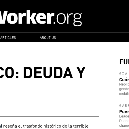
 ARTICLES
ABOUT US
FU
CO: DEUDA Y
GIA
Cuá
Neoli
gender
mobili
GAB
Puer
Leader
Puerto
i
reseña el trasfondo histórico de la terrible
charg