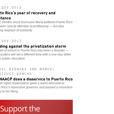
IQUE DOLS
to Rico’s year of recovery and
stance
2 months since Hurricane María battered Puerto Rico
een cynical attempts at profiteering — but also
ing displays of solidarity.
IQUE DOLS
ding against the privatization storm
art of school in Puerto Rico has been a disaster —
ucators will set a different tone with a one-day strike
e public education.
AEL BERNABE AND MANUEL
RÍGUEZ BANCHS
NAACP does a disservice to Puerto Rico
vil rights organization gave a warm welcome to
 Rico’s repressive governor and passed a resolution
y to his liking.